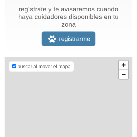
regístrate y te avisaremos cuando
haya cuidadores disponibles en tu
zona
Leaflet
| Map
data ©
OpenStreetMap
registrarme
contributors,
CC-BY-SA
,
Imagery ©
Mapbox
+
buscar al mover el mapa
−