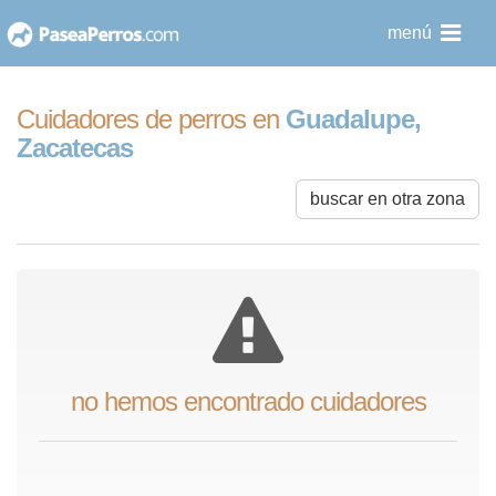
saltar
menú
al
contenido
Cuidadores de perros en
Guadalupe,
Zacatecas
buscar en otra zona
no hemos encontrado cuidadores