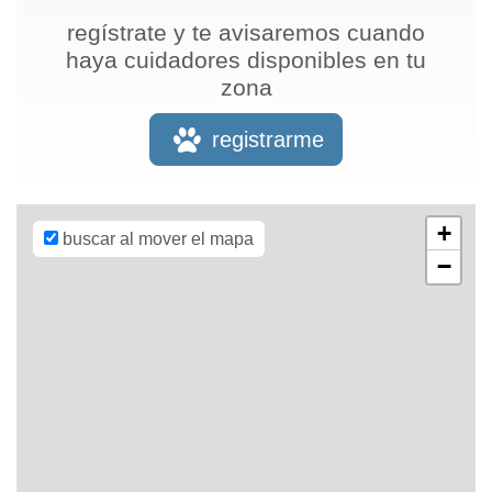
regístrate y te avisaremos cuando
haya cuidadores disponibles en tu
zona
Leaflet
| Map
data ©
OpenStreetMap
registrarme
contributors,
CC-BY-SA
,
Imagery ©
Mapbox
+
buscar al mover el mapa
−