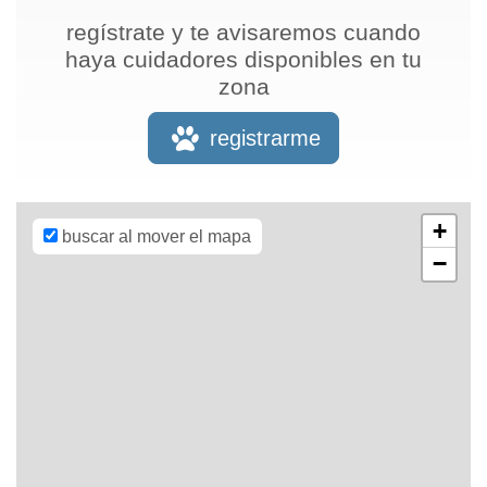
regístrate y te avisaremos cuando
haya cuidadores disponibles en tu
zona
Leaflet
| Map
data ©
OpenStreetMap
registrarme
contributors,
CC-BY-SA
,
Imagery ©
Mapbox
+
buscar al mover el mapa
−