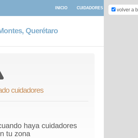
INICIO
CUIDADORES
PASEADORE
volver a 
Montes, Querétaro
ado cuidadores
 cuando haya cuidadores
en tu zona