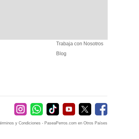
:
Ayuda
382660
Sé Paseador o
Cuidador
seaperros.com
Acuerdos Comerciales
Trabaja con Nosotros
Blog
érminos y Condiciones
-
PaseaPerros.com en Otros Países