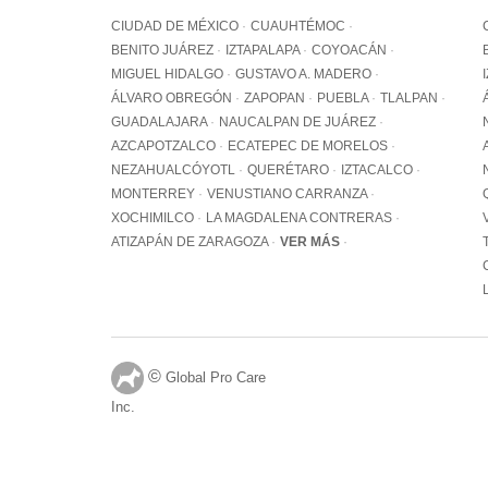
CIUDAD DE MÉXICO
CUAUHTÉMOC
BENITO JUÁREZ
IZTAPALAPA
COYOACÁN
MIGUEL HIDALGO
GUSTAVO A. MADERO
ÁLVARO OBREGÓN
ZAPOPAN
PUEBLA
TLALPAN
GUADALAJARA
NAUCALPAN DE JUÁREZ
AZCAPOTZALCO
ECATEPEC DE MORELOS
NEZAHUALCÓYOTL
QUERÉTARO
IZTACALCO
MONTERREY
VENUSTIANO CARRANZA
XOCHIMILCO
LA MAGDALENA CONTRERAS
ATIZAPÁN DE ZARAGOZA
VER MÁS
©
Global Pro Care
Inc.