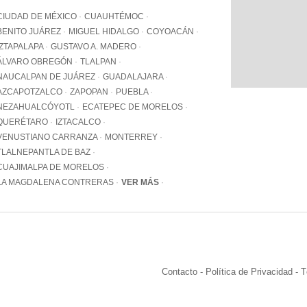
WhatsApp
CIUDAD DE MÉXICO
CUAUHTÉMOC
+12062
BENITO JUÁREZ
MIGUEL HIDALGO
COYOACÁN
IZTAPALAPA
GUSTAVO A. MADERO
Email:
info@pa
ÁLVARO OBREGÓN
TLALPAN
NAUCALPAN DE JUÁREZ
GUADALAJARA
AZCAPOTZALCO
ZAPOPAN
PUEBLA
NEZAHUALCÓYOTL
ECATEPEC DE MORELOS
QUERÉTARO
IZTACALCO
VENUSTIANO CARRANZA
MONTERREY
TLALNEPANTLA DE BAZ
CUAJIMALPA DE MORELOS
LA MAGDALENA CONTRERAS
VER MÁS
Contacto
-
Política de Privacidad
-
T