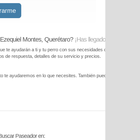
trarme
 Ezequiel Montes, Querétaro?
¡Has llegado al lugar corre
te ayudarán a ti y tu perro con sus necesidades de cuidado. Podrás
pos de respuesta, detalles de su servicio y precios.
o te ayudaremos en lo que necesites. También puedes visitar
nuestr
Buscar Paseador en:
Contáctanos: