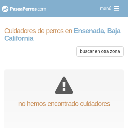
saltar
menú
al
contenido
Cuidadores de perros en
Ensenada, Baja
California
buscar en otra zona
no hemos encontrado cuidadores