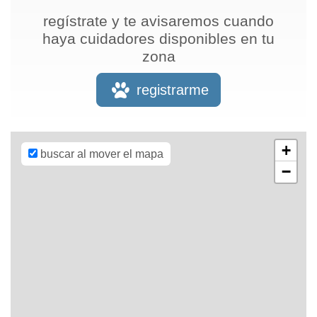
regístrate y te avisaremos cuando
haya cuidadores disponibles en tu
zona
Leaflet
| Map
data ©
OpenStreetMap
registrarme
contributors,
CC-BY-SA
,
Imagery ©
Mapbox
+
buscar al mover el mapa
−