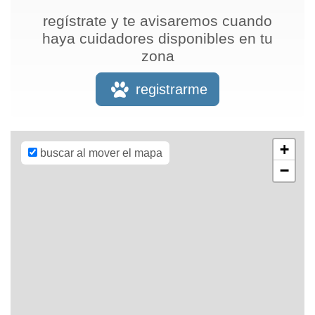
regístrate y te avisaremos cuando
haya cuidadores disponibles en tu
zona
Leaflet
| Map
data ©
OpenStreetMap
registrarme
contributors,
CC-BY-SA
,
Imagery ©
Mapbox
+
buscar al mover el mapa
−