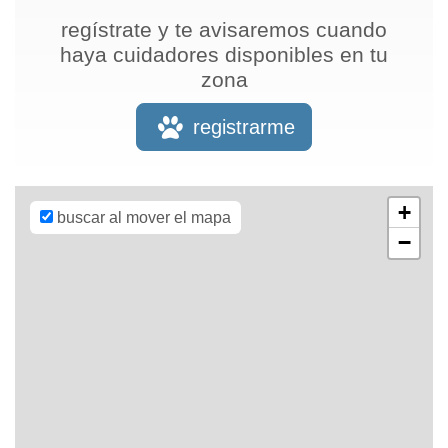
regístrate y te avisaremos cuando
haya cuidadores disponibles en tu
zona
Leaflet
| Map
data ©
OpenStreetMap
registrarme
contributors,
CC-BY-SA
,
Imagery ©
Mapbox
+
buscar al mover el mapa
−