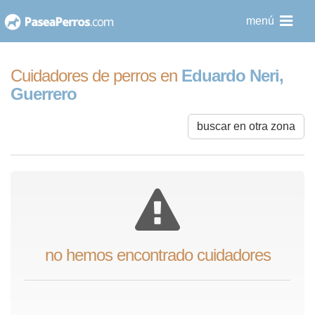
saltar
menú
al
contenido
Cuidadores de perros en
Eduardo Neri,
Guerrero
buscar en otra zona
no hemos encontrado cuidadores