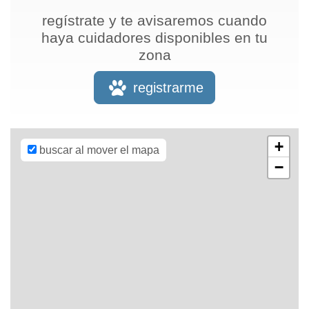
regístrate y te avisaremos cuando
haya cuidadores disponibles en tu
zona
Leaflet
| Map
data ©
OpenStreetMap
registrarme
contributors,
CC-BY-SA
,
Imagery ©
Mapbox
+
buscar al mover el mapa
−