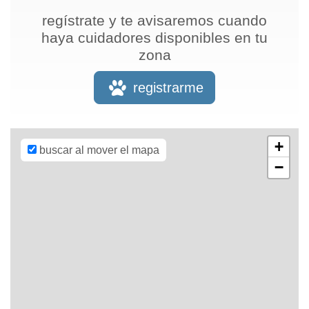
regístrate y te avisaremos cuando
haya cuidadores disponibles en tu
zona
Leaflet
| Map
data ©
OpenStreetMap
registrarme
contributors,
CC-BY-SA
,
Imagery ©
Mapbox
+
buscar al mover el mapa
−