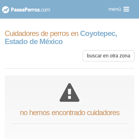
saltar
menú
al
contenido
Cuidadores de perros en
Coyotepec,
Estado de México
buscar en otra zona
no hemos encontrado cuidadores