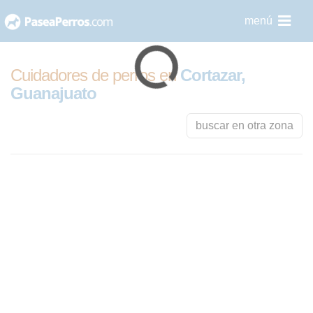
saltar
menú
al
contenido
Cuidadores de perros en
Cortazar,
Guanajuato
buscar en otra zona