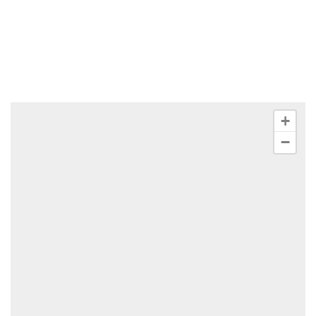
Leaflet
+
−