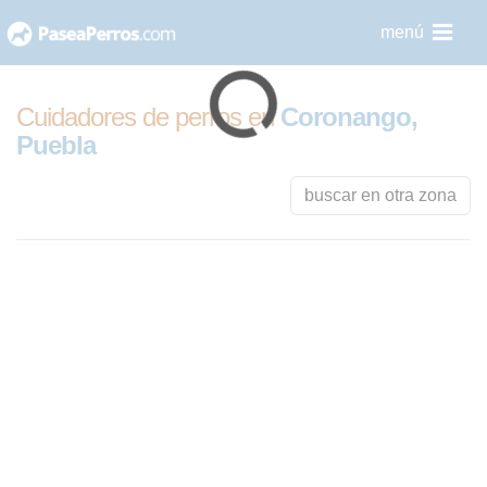
saltar
menú
al
contenido
Cuidadores de perros en
Coronango,
Puebla
buscar en otra zona