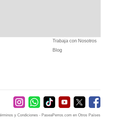
:
Ayuda
382660
Sé Paseador o
Cuidador
seaperros.com
Acuerdos Comerciales
Trabaja con Nosotros
Blog
érminos y Condiciones
-
PaseaPerros.com en Otros Países