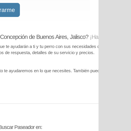
trarme
Concepción de Buenos Aires, Jalisco?
¡Has llegado al lu
te ayudarán a ti y tu perro con sus necesidades de cuidado. Podrás
pos de respuesta, detalles de su servicio y precios.
o te ayudaremos en lo que necesites. También puedes visitar
nuestr
Buscar Paseador en:
Contáctanos: