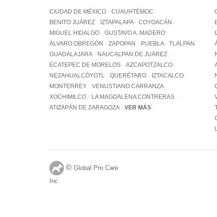
CIUDAD DE MÉXICO
CUAUHTÉMOC
BENITO JUÁREZ
IZTAPALAPA
COYOACÁN
MIGUEL HIDALGO
GUSTAVO A. MADERO
ÁLVARO OBREGÓN
ZAPOPAN
PUEBLA
TLALPAN
GUADALAJARA
NAUCALPAN DE JUÁREZ
ECATEPEC DE MORELOS
AZCAPOTZALCO
NEZAHUALCÓYOTL
QUERÉTARO
IZTACALCO
MONTERREY
VENUSTIANO CARRANZA
XOCHIMILCO
LA MAGDALENA CONTRERAS
ATIZAPÁN DE ZARAGOZA
VER MÁS
©
Global Pro Care
Inc.