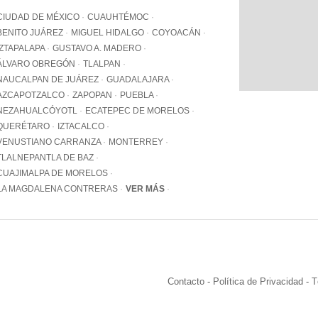
WhatsApp
CIUDAD DE MÉXICO
CUAUHTÉMOC
+12062
BENITO JUÁREZ
MIGUEL HIDALGO
COYOACÁN
IZTAPALAPA
GUSTAVO A. MADERO
Email:
info@pa
ÁLVARO OBREGÓN
TLALPAN
NAUCALPAN DE JUÁREZ
GUADALAJARA
AZCAPOTZALCO
ZAPOPAN
PUEBLA
NEZAHUALCÓYOTL
ECATEPEC DE MORELOS
QUERÉTARO
IZTACALCO
VENUSTIANO CARRANZA
MONTERREY
TLALNEPANTLA DE BAZ
CUAJIMALPA DE MORELOS
LA MAGDALENA CONTRERAS
VER MÁS
Contacto
-
Política de Privacidad
-
T