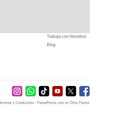
:
Ayuda
382660
Sé Paseador o
Cuidador
seaperros.com
Acuerdos Comerciales
Trabaja con Nosotros
Blog
érminos y Condiciones
-
PaseaPerros.com en Otros Países