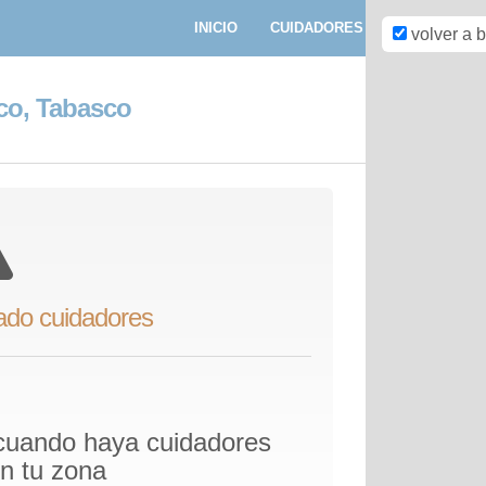
INICIO
CUIDADORES
PASEADORE
volver a 
co, Tabasco
ado cuidadores
 cuando haya cuidadores
en tu zona