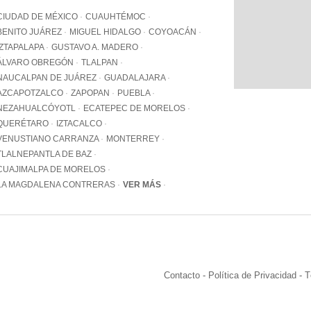
WhatsApp
CIUDAD DE MÉXICO
CUAUHTÉMOC
+12062
BENITO JUÁREZ
MIGUEL HIDALGO
COYOACÁN
IZTAPALAPA
GUSTAVO A. MADERO
Email:
info@pa
ÁLVARO OBREGÓN
TLALPAN
NAUCALPAN DE JUÁREZ
GUADALAJARA
AZCAPOTZALCO
ZAPOPAN
PUEBLA
NEZAHUALCÓYOTL
ECATEPEC DE MORELOS
QUERÉTARO
IZTACALCO
VENUSTIANO CARRANZA
MONTERREY
TLALNEPANTLA DE BAZ
CUAJIMALPA DE MORELOS
LA MAGDALENA CONTRERAS
VER MÁS
Contacto
-
Política de Privacidad
-
T