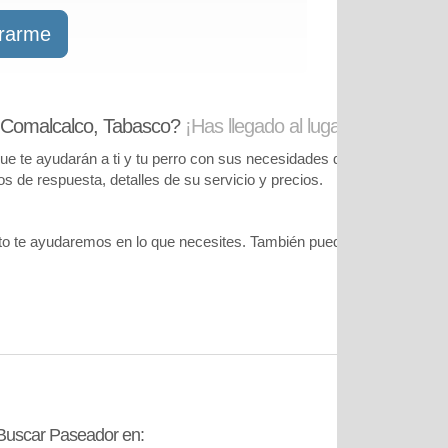
trarme
 Comalcalco, Tabasco?
¡Has llegado al lugar correcto!
te ayudarán a ti y tu perro con sus necesidades de cuidado. Podrás
pos de respuesta, detalles de su servicio y precios.
o te ayudaremos en lo que necesites. También puedes visitar
nuestr
Buscar Paseador en:
Contáctanos: