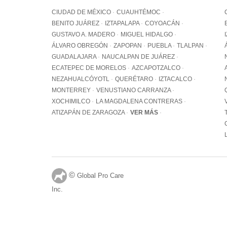
CIUDAD DE MÉXICO
CUAUHTÉMOC
BENITO JUÁREZ
IZTAPALAPA
COYOACÁN
GUSTAVO A. MADERO
MIGUEL HIDALGO
ÁLVARO OBREGÓN
ZAPOPAN
PUEBLA
TLALPAN
GUADALAJARA
NAUCALPAN DE JUÁREZ
ECATEPEC DE MORELOS
AZCAPOTZALCO
NEZAHUALCÓYOTL
QUERÉTARO
IZTACALCO
MONTERREY
VENUSTIANO CARRANZA
XOCHIMILCO
LA MAGDALENA CONTRERAS
ATIZAPÁN DE ZARAGOZA
VER MÁS
©
Global Pro Care
Inc.