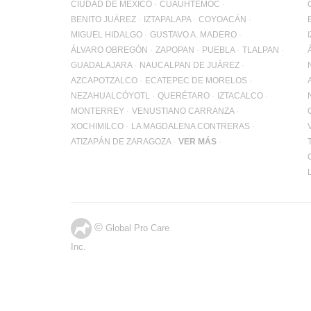
CIUDAD DE MÉXICO
CUAUHTÉMOC
BENITO JUÁREZ
IZTAPALAPA
COYOACÁN
MIGUEL HIDALGO
GUSTAVO A. MADERO
ÁLVARO OBREGÓN
ZAPOPAN
PUEBLA
TLALPAN
GUADALAJARA
NAUCALPAN DE JUÁREZ
AZCAPOTZALCO
ECATEPEC DE MORELOS
NEZAHUALCÓYOTL
QUERÉTARO
IZTACALCO
MONTERREY
VENUSTIANO CARRANZA
XOCHIMILCO
LA MAGDALENA CONTRERAS
ATIZAPÁN DE ZARAGOZA
VER MÁS
©
Global Pro Care
Inc.