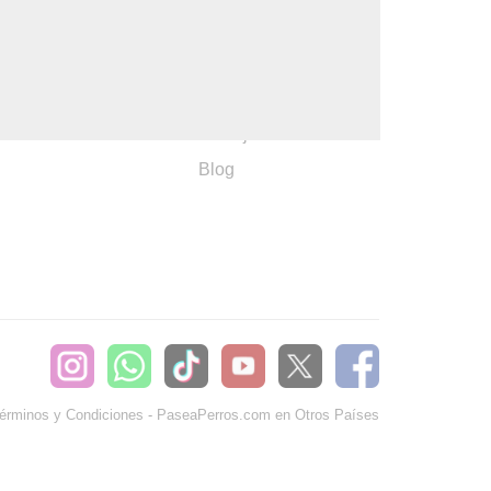
:
Ayuda
382660
Sé Paseador o
Cuidador
seaperros.com
Acuerdos Comerciales
Trabaja con Nosotros
Blog
érminos y Condiciones
-
PaseaPerros.com en Otros Países