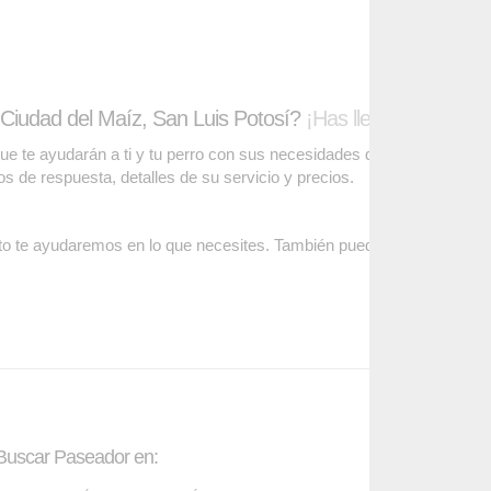
Ciudad del Maíz, San Luis Potosí?
¡Has llegado al lugar 
te ayudarán a ti y tu perro con sus necesidades de cuidado. Podrás
pos de respuesta, detalles de su servicio y precios.
o te ayudaremos en lo que necesites. También puedes visitar
nuestr
Buscar Paseador en:
Contáctanos: