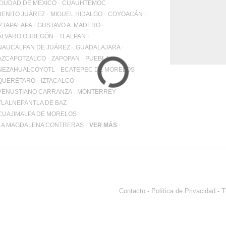
WhatsApp
CIUDAD DE MÉXICO
CUAUHTÉMOC
+12062
BENITO JUÁREZ
MIGUEL HIDALGO
COYOACÁN
IZTAPALAPA
GUSTAVO A. MADERO
Email:
info@pa
ÁLVARO OBREGÓN
TLALPAN
NAUCALPAN DE JUÁREZ
GUADALAJARA
AZCAPOTZALCO
ZAPOPAN
PUEBLA
NEZAHUALCÓYOTL
ECATEPEC DE MORELOS
QUERÉTARO
IZTACALCO
VENUSTIANO CARRANZA
MONTERREY
TLALNEPANTLA DE BAZ
CUAJIMALPA DE MORELOS
LA MAGDALENA CONTRERAS
VER MÁS
Contacto
-
Política de Privacidad
-
T