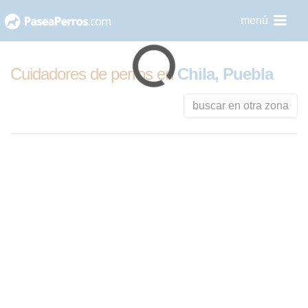
saltar
menú
al
contenido
Cuidadores de perros en
Chila, Puebla
buscar en otra zona