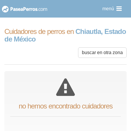
saltar
menú
al
contenido
Cuidadores de perros en
Chiautla, Estado
de México
buscar en otra zona
no hemos encontrado cuidadores