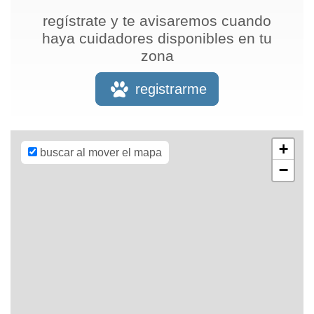
regístrate y te avisaremos cuando
haya cuidadores disponibles en tu
zona
Leaflet
| Map
data ©
OpenStreetMap
registrarme
contributors,
CC-BY-SA
,
Imagery ©
Mapbox
+
buscar al mover el mapa
−