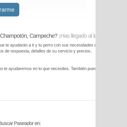
trarme
en Champotón, Campeche?
¡Has llegado al lugar correcto!
te ayudarán a ti y tu perro con sus necesidades de cuidado. Podrás
pos de respuesta, detalles de su servicio y precios.
o te ayudaremos en lo que necesites. También puedes visitar
nuestr
Buscar Paseador en:
Contáctanos: