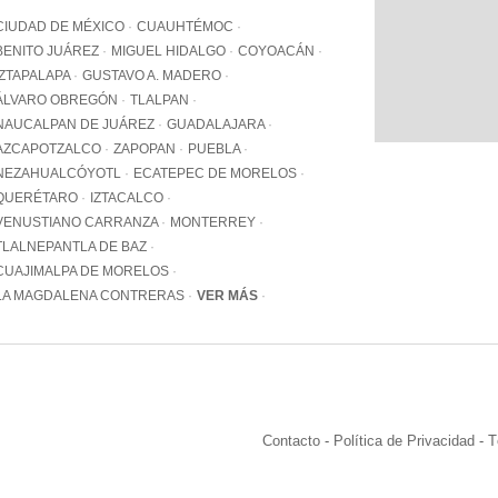
WhatsApp
CIUDAD DE MÉXICO
CUAUHTÉMOC
+12062
BENITO JUÁREZ
MIGUEL HIDALGO
COYOACÁN
IZTAPALAPA
GUSTAVO A. MADERO
Email:
info@pa
ÁLVARO OBREGÓN
TLALPAN
NAUCALPAN DE JUÁREZ
GUADALAJARA
AZCAPOTZALCO
ZAPOPAN
PUEBLA
NEZAHUALCÓYOTL
ECATEPEC DE MORELOS
QUERÉTARO
IZTACALCO
VENUSTIANO CARRANZA
MONTERREY
TLALNEPANTLA DE BAZ
CUAJIMALPA DE MORELOS
LA MAGDALENA CONTRERAS
VER MÁS
Contacto
-
Política de Privacidad
-
T