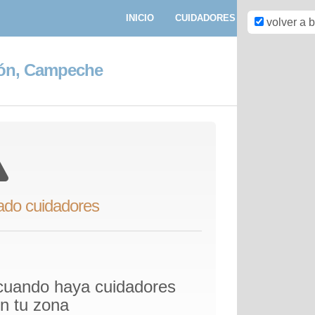
INICIO
CUIDADORES
PASEADORE
volver a 
ón, Campeche
ado cuidadores
 cuando haya cuidadores
en tu zona