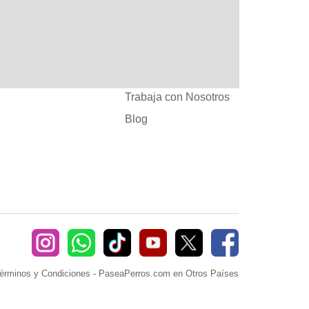
:
Ayuda
382660
Sé Paseador o
Cuidador
seaperros.com
Acuerdos Comerciales
Trabaja con Nosotros
Blog
érminos y Condiciones
-
PaseaPerros.com en Otros Países