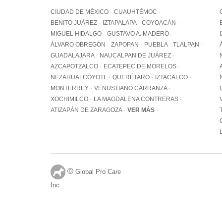
CIUDAD DE MÉXICO
CUAUHTÉMOC
BENITO JUÁREZ
IZTAPALAPA
COYOACÁN
MIGUEL HIDALGO
GUSTAVO A. MADERO
ÁLVARO OBREGÓN
ZAPOPAN
PUEBLA
TLALPAN
GUADALAJARA
NAUCALPAN DE JUÁREZ
AZCAPOTZALCO
ECATEPEC DE MORELOS
NEZAHUALCÓYOTL
QUERÉTARO
IZTACALCO
MONTERREY
VENUSTIANO CARRANZA
XOCHIMILCO
LA MAGDALENA CONTRERAS
ATIZAPÁN DE ZARAGOZA
VER MÁS
©
Global Pro Care
Inc.