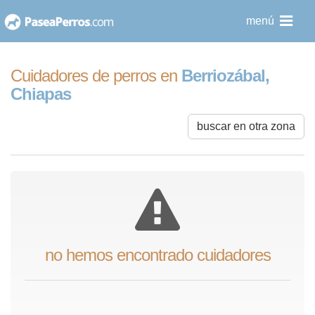
saltar
menú
al
contenido
Cuidadores de perros en
Berriozábal,
Chiapas
buscar en otra zona
no hemos encontrado cuidadores