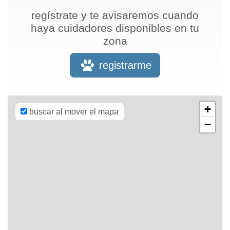
regístrate y te avisaremos cuando
haya cuidadores disponibles en tu
zona
Leaflet
| Map
data ©
OpenStreetMap
registrarme
contributors,
CC-BY-SA
,
Imagery ©
Mapbox
+
buscar al mover el mapa
−