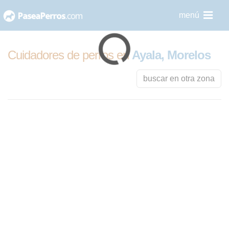
saltar
menú
al
contenido
Cuidadores de perros en
Ayala, Morelos
buscar en otra zona