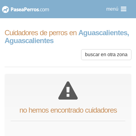
saltar
menú
al
contenido
Cuidadores de perros en
Aguascalientes,
Aguascalientes
buscar en otra zona
no hemos encontrado cuidadores