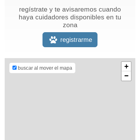
regístrate y te avisaremos cuando
haya cuidadores disponibles en tu
zona
Leaflet
| Map
data ©
OpenStreetMap
registrarme
contributors,
CC-BY-SA
,
Imagery ©
Mapbox
+
buscar al mover el mapa
−