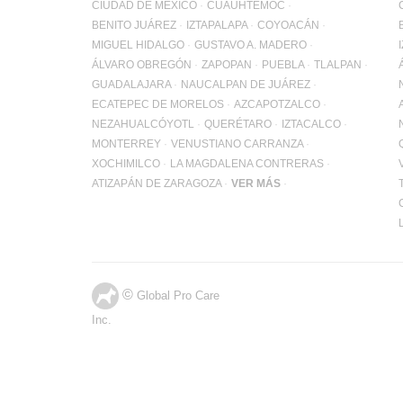
CIUDAD DE MÉXICO
CUAUHTÉMOC
BENITO JUÁREZ
IZTAPALAPA
COYOACÁN
MIGUEL HIDALGO
GUSTAVO A. MADERO
ÁLVARO OBREGÓN
ZAPOPAN
PUEBLA
TLALPAN
GUADALAJARA
NAUCALPAN DE JUÁREZ
ECATEPEC DE MORELOS
AZCAPOTZALCO
NEZAHUALCÓYOTL
QUERÉTARO
IZTACALCO
MONTERREY
VENUSTIANO CARRANZA
XOCHIMILCO
LA MAGDALENA CONTRERAS
ATIZAPÁN DE ZARAGOZA
VER MÁS
©
Global Pro Care
Inc.