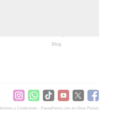
:
Ayuda
382660
Sé Paseador o
Cuidador
seaperros.com
Acuerdos Comerciales
Trabaja con Nosotros
Blog
érminos y Condiciones
-
PaseaPerros.com en Otros Países