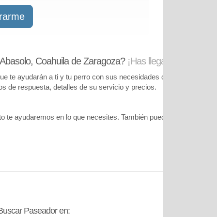
trarme
 Abasolo, Coahuila de Zaragoza?
¡Has llegado al lugar co
te ayudarán a ti y tu perro con sus necesidades de cuidado. Podrás
pos de respuesta, detalles de su servicio y precios.
o te ayudaremos en lo que necesites. También puedes visitar
nuestr
Buscar Paseador en:
Contáctanos: