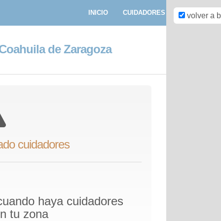
INICIO
CUIDADORES
PASEADORE
volver a 
Coahuila de Zaragoza
ado cuidadores
 cuando haya cuidadores
en tu zona