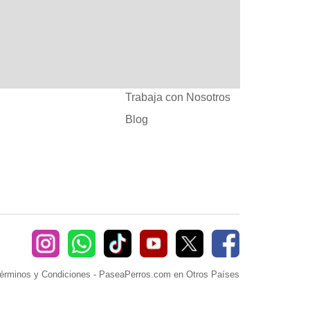
:
Ayuda
382660
Sé Paseador o
Cuidador
seaperros.com
Acuerdos Comerciales
Trabaja con Nosotros
Blog
érminos y Condiciones
-
PaseaPerros.com en Otros Países