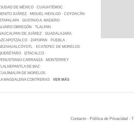
WhatsApp
CIUDAD DE MÉXICO
CUAUHTÉMOC
+12062
BENITO JUÁREZ
MIGUEL HIDALGO
COYOACÁN
IZTAPALAPA
GUSTAVO A. MADERO
Email:
info@pa
ÁLVARO OBREGÓN
TLALPAN
NAUCALPAN DE JUÁREZ
GUADALAJARA
AZCAPOTZALCO
ZAPOPAN
PUEBLA
NEZAHUALCÓYOTL
ECATEPEC DE MORELOS
QUERÉTARO
IZTACALCO
VENUSTIANO CARRANZA
MONTERREY
TLALNEPANTLA DE BAZ
CUAJIMALPA DE MORELOS
LA MAGDALENA CONTRERAS
VER MÁS
Contacto
-
Política de Privacidad
-
T