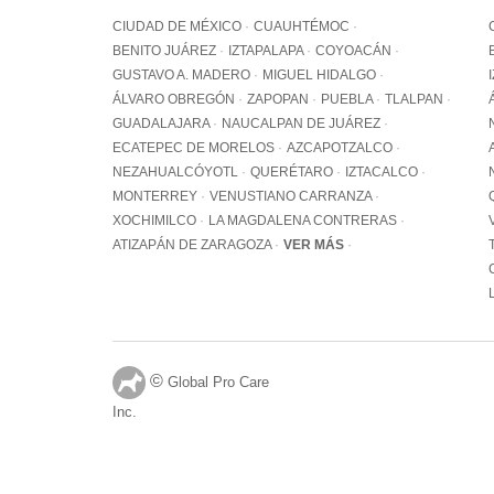
CIUDAD DE MÉXICO
CUAUHTÉMOC
BENITO JUÁREZ
IZTAPALAPA
COYOACÁN
GUSTAVO A. MADERO
MIGUEL HIDALGO
ÁLVARO OBREGÓN
ZAPOPAN
PUEBLA
TLALPAN
GUADALAJARA
NAUCALPAN DE JUÁREZ
ECATEPEC DE MORELOS
AZCAPOTZALCO
NEZAHUALCÓYOTL
QUERÉTARO
IZTACALCO
MONTERREY
VENUSTIANO CARRANZA
XOCHIMILCO
LA MAGDALENA CONTRERAS
ATIZAPÁN DE ZARAGOZA
VER MÁS
©
Global Pro Care
Inc.